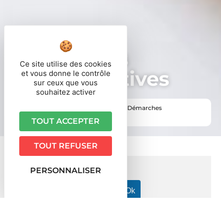
Démarches
Ce site utilise des cookies
administratives
et vous donne le contrôle
sur ceux que vous
souhaitez activer
Vous êtes ici ›
Accueil
•
Vie pratique
•
Démarches
administratives
TOUT ACCEPTER
TOUT REFUSER
PERSONNALISER