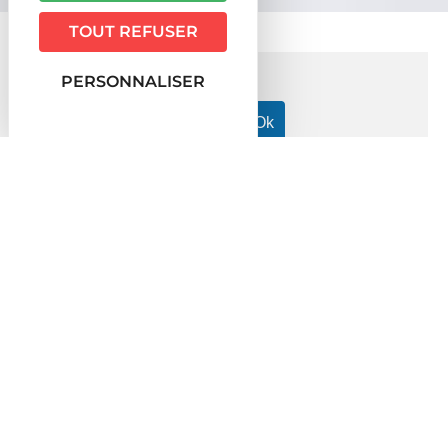
TOUT REFUSER
PERSONNALISER
Accueil particuliers
Argent - Impôts - Consommation
>
>
Assurance automobile (véhicule)
Location de voiture :
>
quelle assurance souscrire ?
Question-réponse
Location de voiture : quelle
assurance souscrire ?
Vérifié le 23/09/2020 - Direction de l'information légale et