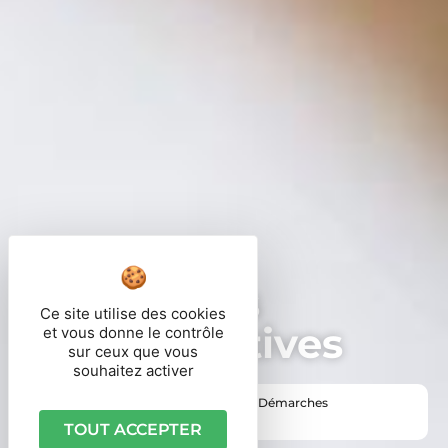
Démarches
Ce site utilise des cookies
administratives
et vous donne le contrôle
sur ceux que vous
souhaitez activer
Vous êtes ici ›
Accueil
•
Vie pratique
•
Démarches
administratives
TOUT ACCEPTER