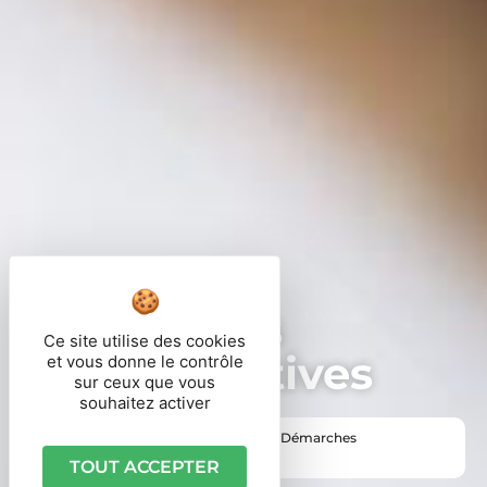
Démarches
Ce site utilise des cookies
administratives
et vous donne le contrôle
sur ceux que vous
souhaitez activer
Vous êtes ici ›
Accueil
•
Vie pratique
•
Démarches
administratives
TOUT ACCEPTER