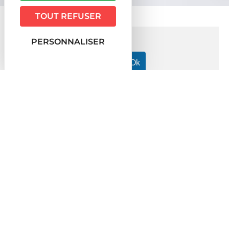
TOUT REFUSER
PERSONNALISER
Accueil particuliers
Famille - Scolarité
École primaire
>
>
(maternelle et élémentaire)
Qu'est-ce que le socle
>
commun de connaissances, de compétences et de culture ?
Question-réponse
Qu'est-ce que le socle commun de
connaissances, de compétences
et de culture ?