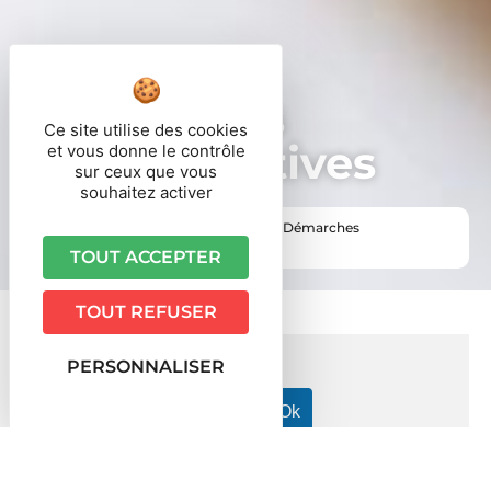
Démarches
Ce site utilise des cookies
administratives
et vous donne le contrôle
sur ceux que vous
souhaitez activer
Vous êtes ici ›
Accueil
•
Vie pratique
•
Démarches
administratives
TOUT ACCEPTER
TOUT REFUSER
PERSONNALISER