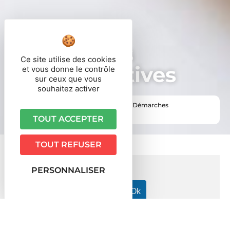
Démarches
Ce site utilise des cookies
administratives
et vous donne le contrôle
sur ceux que vous
souhaitez activer
Vous êtes ici ›
Accueil
•
Vie pratique
•
Démarches
administratives
TOUT ACCEPTER
TOUT REFUSER
PERSONNALISER