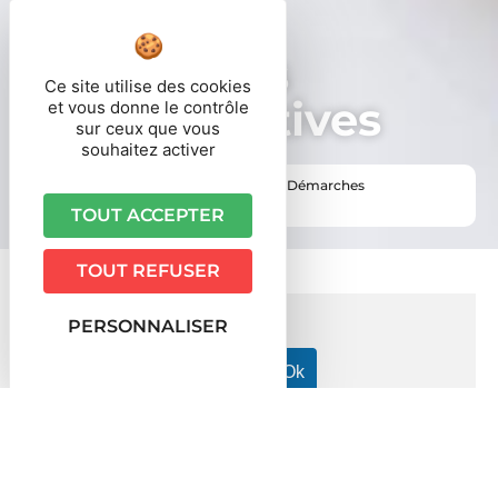
Démarches
Ce site utilise des cookies
administratives
et vous donne le contrôle
sur ceux que vous
souhaitez activer
Vous êtes ici ›
Accueil
•
Vie pratique
•
Démarches
administratives
TOUT ACCEPTER
TOUT REFUSER
PERSONNALISER
Accueil particuliers
Logement
Assemblée générale des
>
>