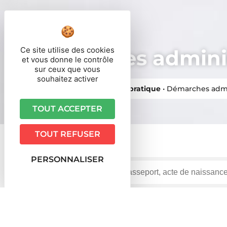
Ce site utilise des cookies
Démarches adminis
et vous donne le contrôle
sur ceux que vous
souhaitez activer
Vous êtes ici ›
Accueil
•
Vie pratique
•
Démarches admi
TOUT ACCEPTER
TOUT REFUSER
PERSONNALISER
Accueil particuliers
Argent - Impôts - Consommati
>