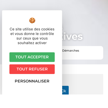
Démarches
Ce site utilise des cookies
administratives
et vous donne le contrôle
sur ceux que vous
souhaitez activer
Vous êtes ici ›
Accueil
•
Vie pratique
•
Démarches
administratives
TOUT ACCEPTER
TOUT REFUSER
PERSONNALISER