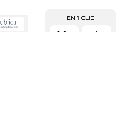
EN 1 CLIC
Urbanisme
Arrêtés
arches-
RDV Pièces
Police
d’identité
s informations