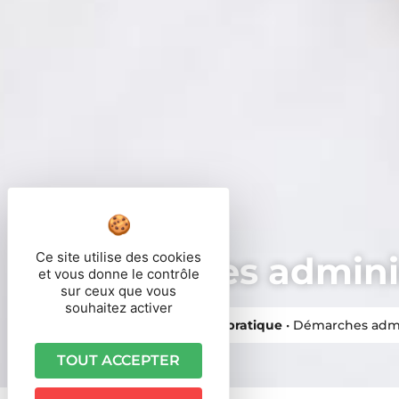
Ce site utilise des cookies
Démarches adminis
et vous donne le contrôle
sur ceux que vous
souhaitez activer
Vous êtes ici ›
Accueil
•
Vie pratique
•
Démarches admi
TOUT ACCEPTER