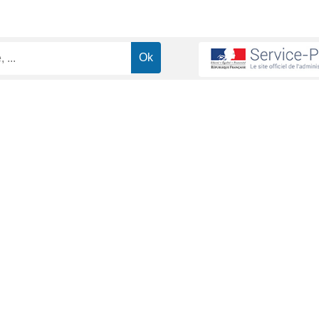
ents
À quoi sert une reconnaissance de dette ?
>
 de dette ?
ministrative (Première ministre)
ne personne, appelée <a href="https://www.orbey.fr/vie-pratique/dem
e à payer une somme d'argent à une autre personne, appelée <a
dministratives/?xml=R15912">créancier</a>.
 dette constitue une garantie pour le créancier lorsqu'elle contient le