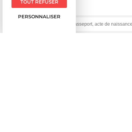
TOUT REFUSER
PERSONNALISER
Accueil particuliers
Justice
Saisies et recouvrem
>
>
Question-réponse
À quoi sert une reconnaissance
Vérifié le 06/10/2021 - Direction de l'information légale et ad
Une reconnaissance de dette est un écrit par lequel u
administratives/?xml=R12468">débiteur</a>, s'engag
href="https://www.orbey.fr/vie-pratique/demarches-a
En cas de conflit avec le débiteur, la reconnaissance de
suivantes :
Date et signature du débiteur