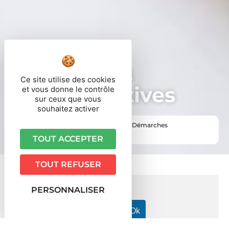
Démarches
Ce site utilise des cookies
administratives
et vous donne le contrôle
sur ceux que vous
souhaitez activer
Vous êtes ici ›
Accueil
•
Vie pratique
•
Démarches
administratives
TOUT ACCEPTER
TOUT REFUSER
PERSONNALISER