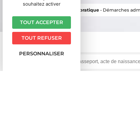
souhaitez activer
Vous êtes ici ›
Accueil
•
Vie pratique
•
Démarches admi
TOUT ACCEPTER
TOUT REFUSER
PERSONNALISER
Accueil particuliers
Travail - Formation
Rémunérat
>
>
un trop-perçu de rémunération ?
Question-réponse
Dans quel cas un agent public 
rémunération ?
Vérifié le 17/03/2023 - Direction de l'information légale et ad