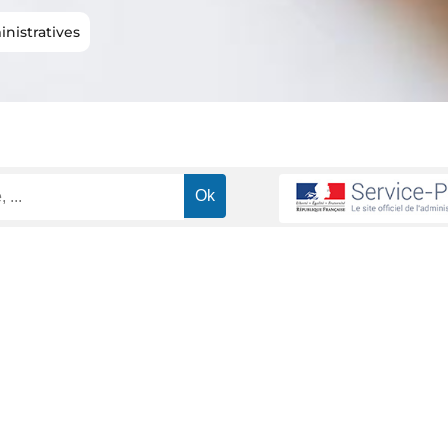
nistratives
ion dans la fonction publique
Dans quel cas un agent public doit-il
>
doit-il rembourser un trop-perçu de
ministrative (Première ministre)