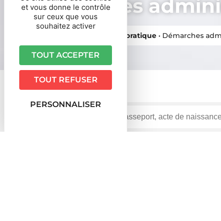
Démarches adminis
et vous donne le contrôle
sur ceux que vous
souhaitez activer
Vous êtes ici ›
Accueil
•
Vie pratique
•
Démarches admi
TOUT ACCEPTER
TOUT REFUSER
PERSONNALISER
Accueil particuliers
Argent - Impôts - Consommati
>
Français vivant à l'étranger
Fiche pratique
Impôt sur le revenu d'un França