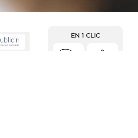
EN 1 CLIC
onner pendant
Urbanisme
Arrêtés
RDV Pièces
que/demarches-
Police
d’identité
atives/?