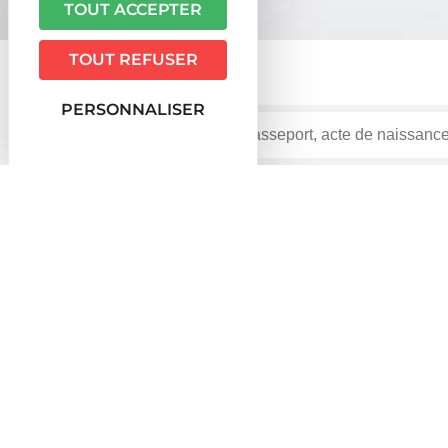
TOUT ACCEPTER
TOUT REFUSER
PERSONNALISER
Accueil particuliers
Travail - Formation
Rupture du
>
>
son arrêt de travail ?
Question-réponse
Un salarié peut-il démissionner
Vérifié le 09/02/2023 - Direction de l'information légale et ad
Oui, un salarié peut démissionner pendant un arrêt de 
administratives/?xml=F178">accident du travail</a> o
xml=F31880">maladie professionnelle</a>.