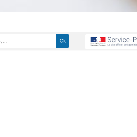
 contrat de travail dans le secteur privé
Un salarié peut-il démissi
>
 pendant son arrêt de travail ?
ministrative (Première ministre)
travail dû à une maladie, un <a href="https://www.orbey.fr/vie-prati
u une <a href="https://www.orbey.fr/vie-pratique/demarches-administr