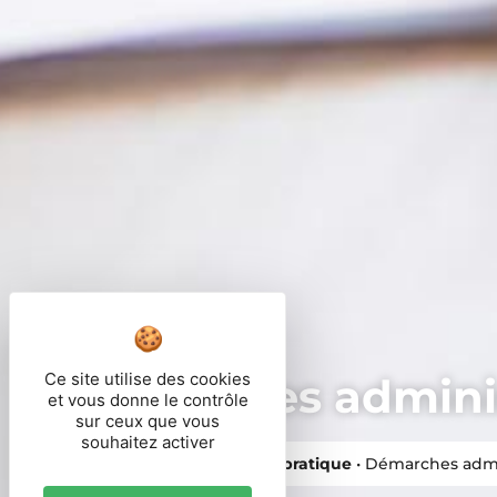
Ce site utilise des cookies
Démarches adminis
et vous donne le contrôle
sur ceux que vous
souhaitez activer
Vous êtes ici ›
Accueil
•
Vie pratique
•
Démarches admi