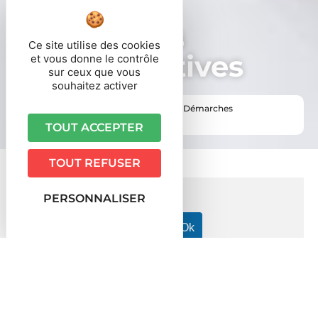
Démarches
Ce site utilise des cookies
administratives
et vous donne le contrôle
sur ceux que vous
souhaitez activer
Vous êtes ici ›
Accueil
•
Vie pratique
•
Démarches
administratives
TOUT ACCEPTER
TOUT REFUSER
PERSONNALISER
Accueil particuliers
Argent - Impôts - Consommation
>
>
Impôt sur le revenu : déclaration et revenus à déclarer
>