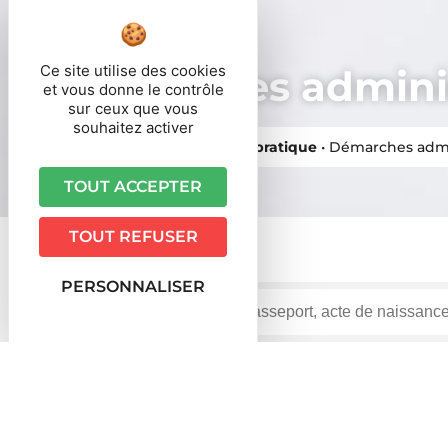
Ce site utilise des cookies
Démarches adminis
et vous donne le contrôle
sur ceux que vous
souhaitez activer
Vous êtes ici ›
Accueil
•
Vie pratique
•
Démarches admi
TOUT ACCEPTER
TOUT REFUSER
PERSONNALISER
Accueil particuliers
Associations
Création d'une 
>
>
Question-réponse