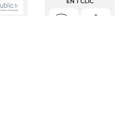
EN 1 CLIC
Urbanisme
Arrêtés
RDV Pièces
Police
d’identité
it être faite
Gazette
Contacts