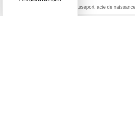
Accueil particuliers
Famille - Scolarité
Diplômes
>
>
Question-réponse
Comment consulter une copie 
Vérifié le 12/07/2022 - Direction de l'information légale et ad
Vous pouvez consulter votre copie sur place (au centr
Sur place
En ligne
Pour consulter votre copie, vous devez en faire la dem
par votre représentant légal.
Les coordonnées du centre d'examen sont généralemen