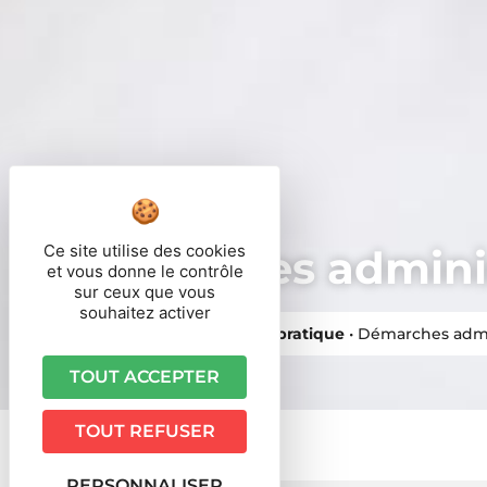
Ce site utilise des cookies
Démarches adminis
et vous donne le contrôle
sur ceux que vous
souhaitez activer
Vous êtes ici ›
Accueil
•
Vie pratique
•
Démarches admi
TOUT ACCEPTER
TOUT REFUSER
PERSONNALISER