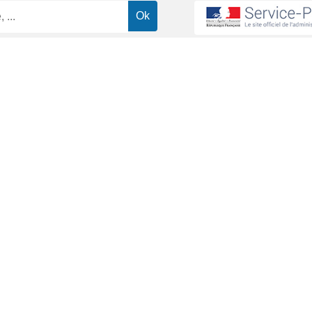
Comment consulter une copie d'examen ?
>
d'examen ?
ministrative (Première ministre)
e d'examen) ou en ligne.
ande par écrit au centre d'examen. Si vous êtes mineur, la demande do
t indiquées sur votre convocation.