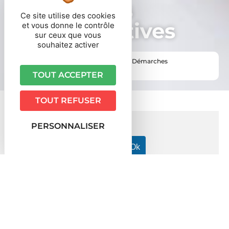
Démarches
Ce site utilise des cookies
administratives
et vous donne le contrôle
sur ceux que vous
souhaitez activer
Vous êtes ici ›
Accueil
•
Vie pratique
•
Démarches
administratives
TOUT ACCEPTER
TOUT REFUSER
PERSONNALISER
Accueil particuliers
Loisirs - Sports - Culture
Animal de
>
>
compagnie
Que faire lorsque son animal de compagnie
>
est mort ?