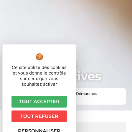
Démarches
Ce site utilise des cookies
administratives
et vous donne le contrôle
sur ceux que vous
souhaitez activer
Vous êtes ici ›
Accueil
•
Vie pratique
•
Démarches
administratives
TOUT ACCEPTER
TOUT REFUSER
PERSONNALISER