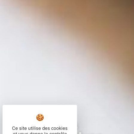
Démarches
Ce site utilise des cookies
et vous donne le contrôle