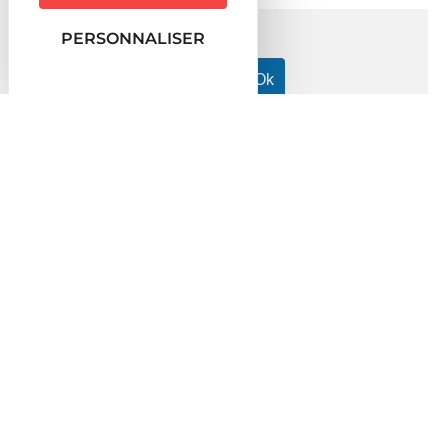
PERSONNALISER
Accueil particuliers
Travail - Formation
Rémunération
>
>
dans la fonction publique
Fiche de paie dans la fonction
>
publique : quelles sont les règles ?
Question-réponse
Fiche de paie dans la fonction
publique : quelles sont les règles ?
Vérifié le 06/01/2022 - Direction de l'information légale et
administrative (Première ministre)