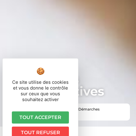
Démarches
Ce site utilise des cookies
administratives
et vous donne le contrôle
sur ceux que vous
souhaitez activer
Vous êtes ici ›
Accueil
•
Vie pratique
•
Démarches
administratives
TOUT ACCEPTER
TOUT REFUSER