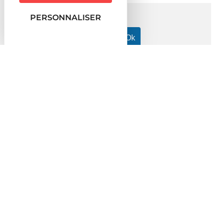
PERSONNALISER
Accueil particuliers
Logement
Achat d'un terrain
>
>
>
Quelles précautions prendre avant l'achat d'un terrain situé
dans un lotissement ?
Question-réponse
Quelles précautions prendre avant
l'achat d'un terrain situé dans un
lotissement ?
Vérifié le 06/07/2022 - Direction de l'information légale et