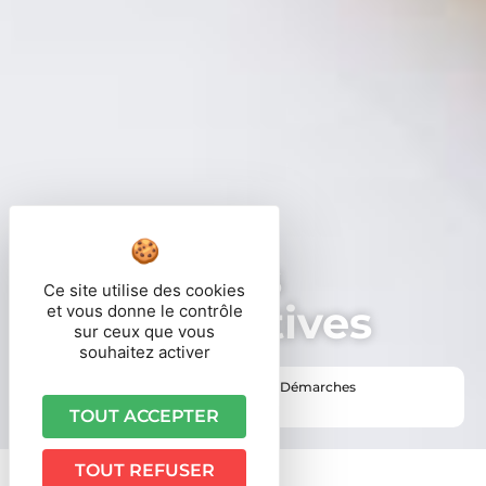
Démarches
Ce site utilise des cookies
administratives
et vous donne le contrôle
sur ceux que vous
souhaitez activer
Vous êtes ici ›
Accueil
•
Vie pratique
•
Démarches
administratives
TOUT ACCEPTER
TOUT REFUSER