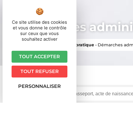
Ce site utilise des cookies
Démarches adminis
et vous donne le contrôle
sur ceux que vous
souhaitez activer
Vous êtes ici ›
Accueil
•
Vie pratique
•
Démarches admi
TOUT ACCEPTER
TOUT REFUSER
PERSONNALISER
Accueil particuliers
Travail - Formation
Conditions
>
>
quelles sont les règles ?