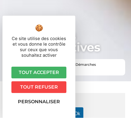
Démarches
Ce site utilise des cookies
administratives
et vous donne le contrôle
sur ceux que vous
souhaitez activer
Vous êtes ici ›
Accueil
•
Vie pratique
•
Démarches
administratives
TOUT ACCEPTER
TOUT REFUSER
PERSONNALISER