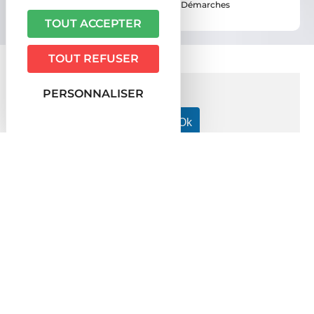
Vous êtes ici ›
Accueil
•
Vie pratique
•
Démarches
administratives
TOUT ACCEPTER
TOUT REFUSER
PERSONNALISER
Accueil particuliers
Logement
Vie pratique en logement
>
>
individuel (maison)
Peut-on passer chez le voisin pour
>
faire des travaux chez soi (tour d'échelle) ?
Question-réponse
Peut-on passer chez le voisin pour