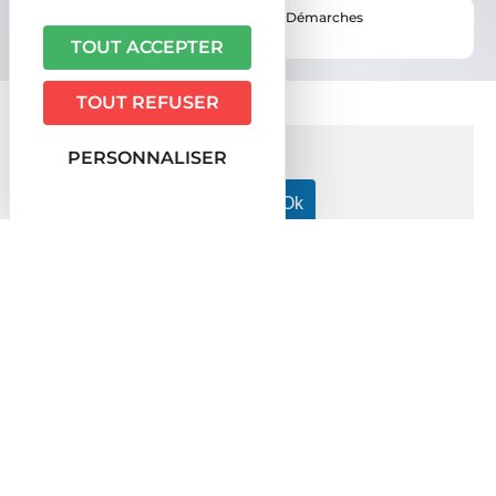
Vous êtes ici ›
Accueil
•
Vie pratique
•
Démarches
administratives
TOUT ACCEPTER
TOUT REFUSER
PERSONNALISER
Accueil particuliers
Social - Santé
Remboursement des
>
>
soins par la Sécurité sociale
Quelle durée d'activité pour le
>
remboursement par la Sécurité sociale des frais de santé ?
Question-réponse
Quelle durée d'activité pour le