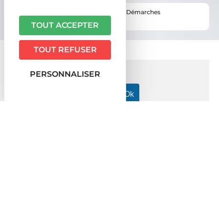
Vous êtes ici ›
Accueil
•
Vie pratique
•
Démarches
administratives
TOUT ACCEPTER
TOUT REFUSER
PERSONNALISER
Accueil particuliers
Argent - Impôts - Consommation
>
>
Comptes bancaires
Une banque doit-elle faire connaître
>
ses tarifs à ses clients ?
Question-réponse
Une banque doit-elle faire