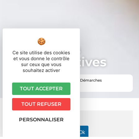
Démarches
Ce site utilise des cookies
administratives
et vous donne le contrôle
sur ceux que vous
souhaitez activer
Vous êtes ici ›
Accueil
•
Vie pratique
•
Démarches
administratives
TOUT ACCEPTER
TOUT REFUSER
PERSONNALISER