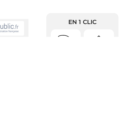
EN 1 CLIC
Urbanisme
Arrêtés
me sexe ou de
RDV Pièces
inage,
Police
d’identité