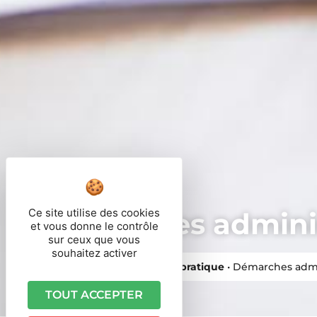
Ce site utilise des cookies
Démarches adminis
et vous donne le contrôle
sur ceux que vous
souhaitez activer
Vous êtes ici ›
Accueil
•
Vie pratique
•
Démarches admi
TOUT ACCEPTER