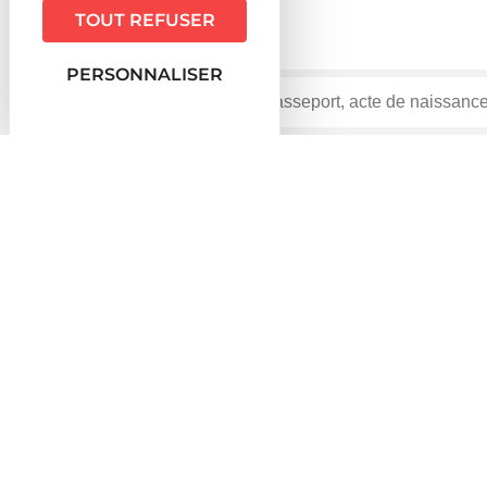
TOUT REFUSER
PERSONNALISER
Accueil particuliers
Famille - Scolarité
Union libre
>
>
Dossier
Union libre
Vérifié le 18/11/2022 - Direction de l'information légale et ad
Le concubinage est une union de fait. Elle est marqu
sexe différent, qui vivent en couple. La preuve du con
témoignages, déclarations sur l'honneur).
Certificat de vie commune ou de concubinage
Conséquences de l'union libre (concubinage)