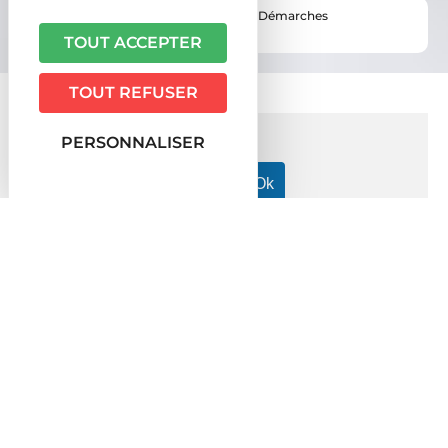
Vous êtes ici ›
Accueil
•
Vie pratique
•
Démarches
administratives
TOUT ACCEPTER
TOUT REFUSER
PERSONNALISER
Accueil particuliers
Justice
Indemnisation du préjudice
>
>
Dossier
Indemnisation du préjudice
Vérifié le 31/05/2018 - Direction de l'information légale et
administrative (Première ministre), Ministère chargé de la justice