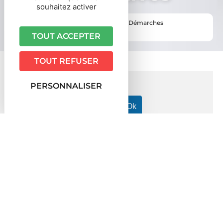
souhaitez activer
Vous êtes ici ›
Accueil
•
Vie pratique
•
Démarches
administratives
TOUT ACCEPTER
TOUT REFUSER
PERSONNALISER
Accueil particuliers
Travail - Formation
Congés dans la
>
>
fonction publique
Dossier
Congés dans la fonction publique