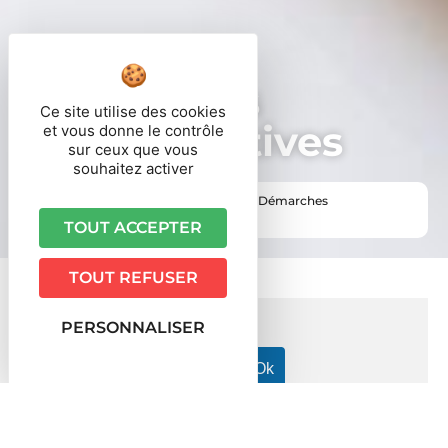
Démarches
Ce site utilise des cookies
administratives
et vous donne le contrôle
sur ceux que vous
souhaitez activer
Vous êtes ici ›
Accueil
•
Vie pratique
•
Démarches
administratives
TOUT ACCEPTER
TOUT REFUSER
PERSONNALISER