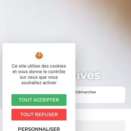
Démarches
Ce site utilise des cookies
administratives
et vous donne le contrôle
sur ceux que vous
souhaitez activer
Vous êtes ici ›
Accueil
•
Vie pratique
•
Démarches
administratives
TOUT ACCEPTER
TOUT REFUSER
PERSONNALISER