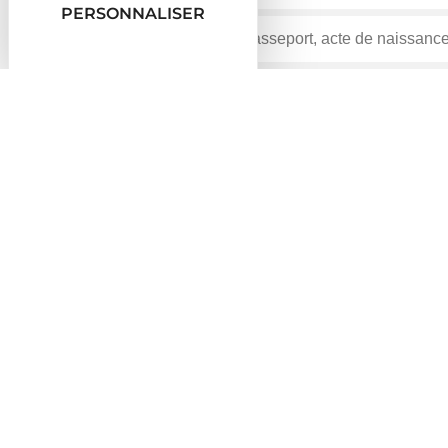
PERSONNALISER
Accueil particuliers
Social - Santé
Invalidité
>
>
Dossier
Invalidité
Vérifié le 14/09/2020 - Direction de l'information légale et ad
Une maladie ou un accident d'origine non professionnel
de salaire, des allocations existent pour les salariés 
Invalidité dans le secteur privé
Pension d'invalidité de la Sécurité sociale
Majoration pour tierce personne (MTP)