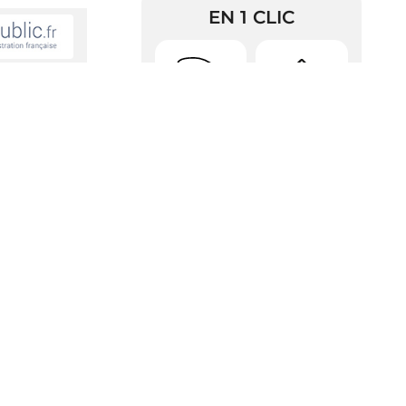
EN 1 CLIC
Urbanisme
Arrêtés
nser la perte
RDV Pièces
Police
d’identité
Gazette
Contacts