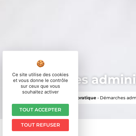
Ce site utilise des cookies
Démarches adminis
et vous donne le contrôle
sur ceux que vous
souhaitez activer
Vous êtes ici ›
Accueil
•
Vie pratique
•
Démarches admi
TOUT ACCEPTER
TOUT REFUSER