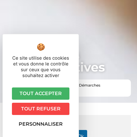
Démarches
Ce site utilise des cookies
administratives
et vous donne le contrôle
sur ceux que vous
souhaitez activer
Vous êtes ici ›
Accueil
•
Vie pratique
•
Démarches
administratives
TOUT ACCEPTER
TOUT REFUSER
PERSONNALISER