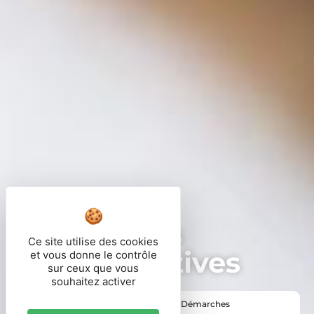
Démarches
Ce site utilise des cookies
administratives
et vous donne le contrôle
sur ceux que vous
souhaitez activer
Vous êtes ici ›
Accueil
•
Vie pratique
•
Démarches