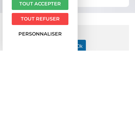
administratives
TOUT ACCEPTER
TOUT REFUSER
PERSONNALISER
Accueil particuliers
Services en ligne et formulaires
Pré-
>
>
plainte en ligne
Service en ligne
Pré-plainte en ligne (Service en
ligne)