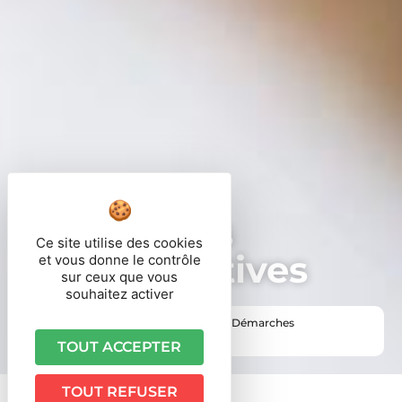
Démarches
Ce site utilise des cookies
administratives
et vous donne le contrôle
sur ceux que vous
souhaitez activer
Vous êtes ici ›
Accueil
•
Vie pratique
•
Démarches
administratives
TOUT ACCEPTER
TOUT REFUSER