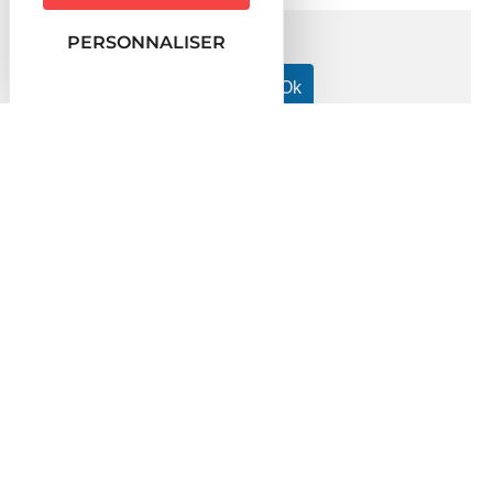
PERSONNALISER
Accueil particuliers
Logement
Aides personnelles au
>
>
logement
Dossier
Aides personnelles au logement
Vérifié le 30/08/2019 - Direction de l'information légale et
administrative (Première ministre)
Une aide au logement peut être versée, sous certaines
conditions, à toute personne qui loue un logement ou est
résident en foyer. Il existe 3 types d'aides : l'aide personnalisée