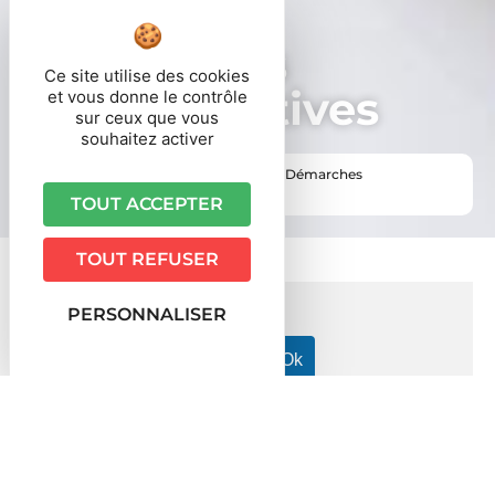
Démarches
Ce site utilise des cookies
administratives
et vous donne le contrôle
sur ceux que vous
souhaitez activer
Vous êtes ici ›
Accueil
•
Vie pratique
•
Démarches
administratives
TOUT ACCEPTER
TOUT REFUSER
PERSONNALISER
Accueil particuliers
Services en ligne et formulaires
>
>
Demande d'indemnisation pour vice caché