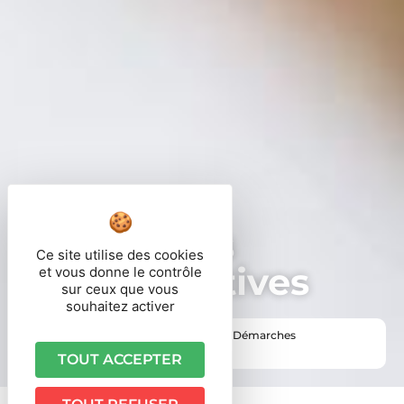
Démarches
Ce site utilise des cookies
administratives
et vous donne le contrôle
sur ceux que vous
souhaitez activer
Vous êtes ici ›
Accueil
•
Vie pratique
•
Démarches
administratives
TOUT ACCEPTER