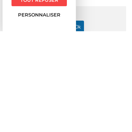
TOUT REFUSER
PERSONNALISER
Accueil particuliers
Travail - Formation
Particulier
>
>
employeur : aide à domicile (services à la personne)
>
Emploi à domicile : l'employeur peut-il être exonéré des
cotisations sociales ?
Question-réponse
Emploi à domicile : l'employeur
peut-il être exonéré des
cotisations sociales ?