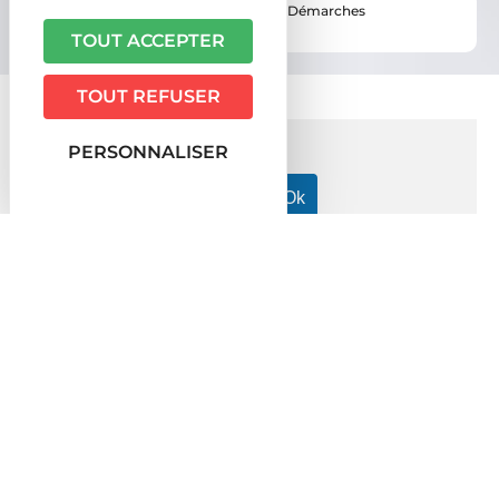
Vous êtes ici ›
Accueil
•
Vie pratique
•
Démarches
administratives
TOUT ACCEPTER
TOUT REFUSER
PERSONNALISER
Accueil particuliers
Transports - Mobilité
Contrôle
>
>
technique
Peut-on faire le contrôle technique à l'étranger ?
>
Question-réponse
Peut-on faire le contrôle technique
à l'étranger ?