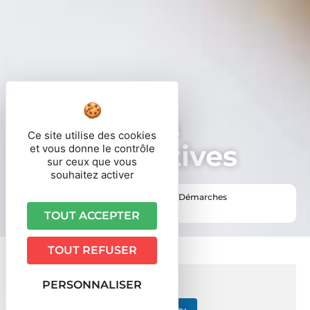
Démarches
Ce site utilise des cookies
administratives
et vous donne le contrôle
sur ceux que vous
souhaitez activer
Vous êtes ici ›
Accueil
•
Vie pratique
•
Démarches
administratives
TOUT ACCEPTER
TOUT REFUSER
PERSONNALISER