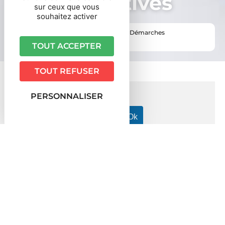
administratives
sur ceux que vous
souhaitez activer
Vous êtes ici ›
Accueil
•
Vie pratique
•
Démarches
administratives
TOUT ACCEPTER
TOUT REFUSER
PERSONNALISER
Accueil particuliers
Loisirs - Sports - Culture
Armes
>
>
>
Armes : à quoi correspondent les différentes catégories ?
Question-réponse