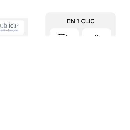
EN 1 CLIC
Urbanisme
Arrêtés
sportif, arme à
RDV Pièces
la catégorie A,
Police
d’identité
se à