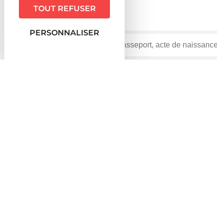
TOUT REFUSER
PERSONNALISER
Accueil particuliers
Loisirs - Sports - Culture
Arm
>
>
Dossier
Armes
Vérifié le 13/11/2019 - Direction de l'information légale et ad
Les armes sont classées en 4 catégories en fonction de l
feu d'épaule (fusil, carabine) pour la chasse... Les règl
B, C ou D. La catégorie A est interdite sauf dérogatio
déclaration. La catégorie D peut être achetée et déten
Arme à feu et matériel de guerre de catégorie A