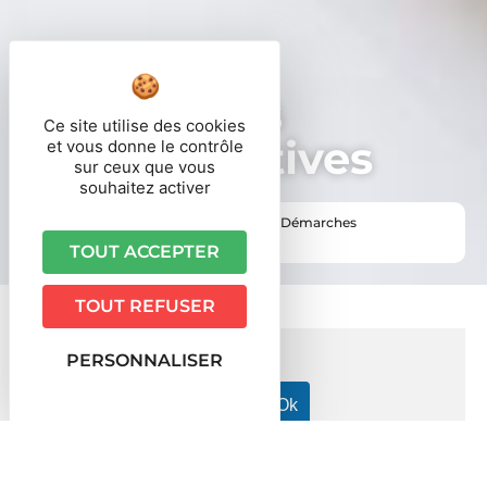
Démarches
Ce site utilise des cookies
administratives
et vous donne le contrôle
sur ceux que vous
souhaitez activer
Vous êtes ici ›
Accueil
•
Vie pratique
•
Démarches
administratives
TOUT ACCEPTER
TOUT REFUSER
PERSONNALISER