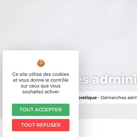
Ce site utilise des cookies
Démarches adminis
et vous donne le contrôle
sur ceux que vous
souhaitez activer
Vous êtes ici ›
Accueil
•
Vie pratique
•
Démarches admi
TOUT ACCEPTER
TOUT REFUSER