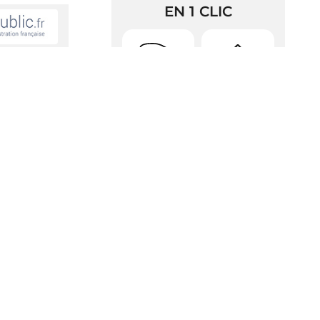
EN 1 CLIC
Urbanisme
Arrêtés
RDV Pièces
Police
d’identité
Gazette
Contacts