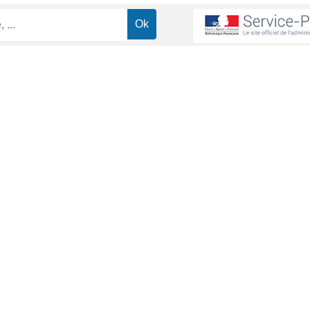
ucatifs alternatifs
ministrative (Première ministre)
ui souhaitent reprendre une formation.
(EPIDE)