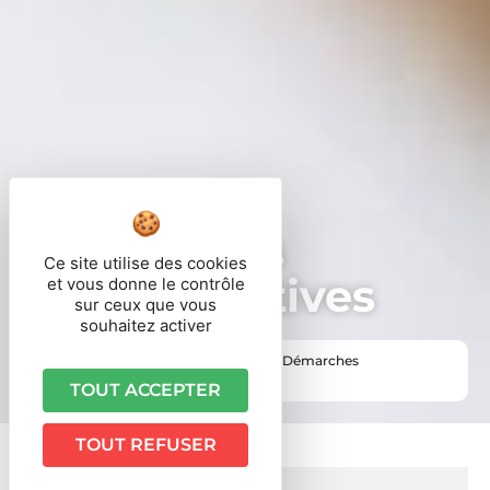
Démarches
Ce site utilise des cookies
administratives
et vous donne le contrôle
sur ceux que vous
souhaitez activer
Vous êtes ici ›
Accueil
•
Vie pratique
•
Démarches
administratives
TOUT ACCEPTER
TOUT REFUSER