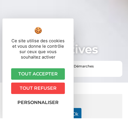
Démarches
Ce site utilise des cookies
administratives
et vous donne le contrôle
sur ceux que vous
souhaitez activer
Vous êtes ici ›
Accueil
•
Vie pratique
•
Démarches
administratives
TOUT ACCEPTER
TOUT REFUSER
PERSONNALISER